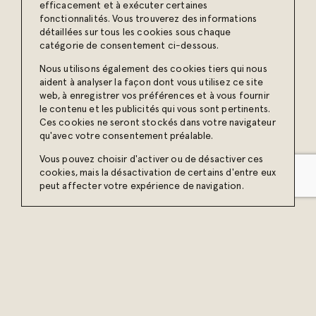
efficacement et à exécuter certaines
plus récentes publications :
fonctionnalités. Vous trouverez des informations
Inscrivez-vous
à notre
détaillées sur tous les cookies sous chaque
infolettre
catégorie de consentement ci-dessous.
Nous utilisons également des cookies tiers qui nous
Joignez notre communauté
aident à analyser la façon dont vous utilisez ce site
web, à enregistrer vos préférences et à vous fournir
et jetez un œil à nos projets !
le contenu et les publicités qui vous sont pertinents.
Ces cookies ne seront stockés dans votre navigateur
qu'avec votre consentement préalable.
Vous pouvez choisir d'activer ou de désactiver ces
cookies, mais la désactivation de certains d'entre eux
peut affecter votre expérience de navigation.
© 2026 Erod agence créative – Tous droits réservés.
Accepter tout
Gérer
Politique de confidentialité
Propulsé par