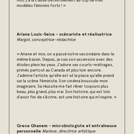
moi, ça la classe définitivement au top de mes
modèles féminins forts ! »
Ariane Louis-Seize – scénariste et réalisatrice
Margot, conceptrice-rédactrice
« Ariane et moi, on a passé notre secondaire dans le
même bassin. Depuis, je suis son ascension avec des
étoiles plein les yeux. J'adore ses courts-métrages,
primés partout au Canada et plus loin encore.
J'admire l'artiste qu'elle est et la place qu'elle prend
sur la scène féministe. Son cinéma bouscule mon
imaginaire. Sa réussite me fait rêver toujours plus
beau, plus grand, plus vrai. Son histoire, qui est loin
d'avoir fini de s’écrire, est une histoire qui m'inspire. »
Grece Ghanem – microbiologiste et entraîneuse
personnelle
Marieve, directrice artistique