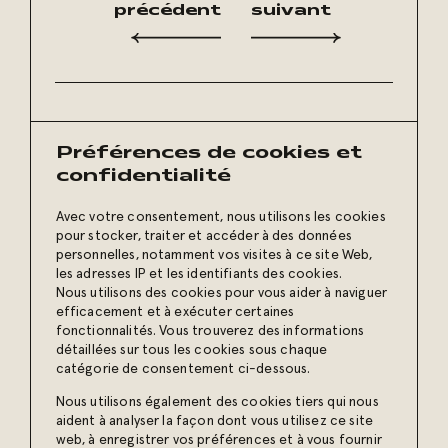
précédent
suivant
Préférences de cookies et
Restez à l’affût
de nos conseils et de nos
confidentialité
plus récentes publications :
Inscrivez-vous
à notre
Avec votre consentement, nous utilisons les cookies
pour stocker, traiter et accéder à des données
infolettre
personnelles, notamment vos visites à ce site Web,
les adresses IP et les identifiants des cookies.
Joignez notre communauté
Nous utilisons des cookies pour vous aider à naviguer
efficacement et à exécuter certaines
et jetez un œil à nos projets !
fonctionnalités. Vous trouverez des informations
détaillées sur tous les cookies sous chaque
catégorie de consentement ci-dessous.
Nous utilisons également des cookies tiers qui nous
aident à analyser la façon dont vous utilisez ce site
web, à enregistrer vos préférences et à vous fournir