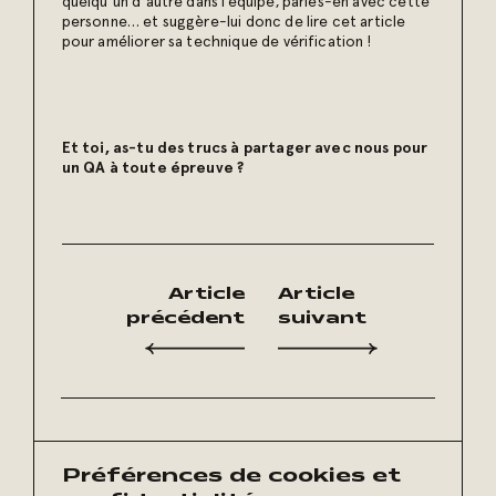
quelqu’un d’autre dans l’équipe, parles-en avec cette
personne… et suggère-lui donc de lire cet article
pour améliorer sa technique de vérification !
Et toi, as-tu des trucs à partager avec nous pour
un QA à toute épreuve ?
Article
Article
précédent
suivant
Préférences de cookies et
Restez à l’affût