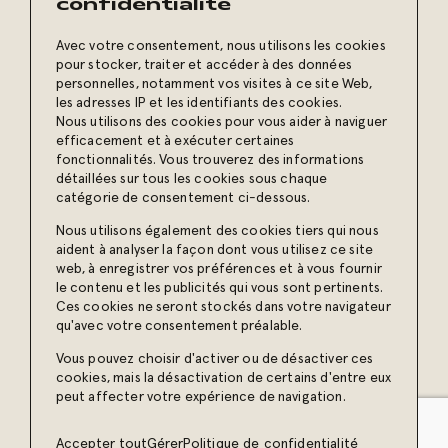
de nos conseils et de nos
confidentialité
plus récentes publications :
Inscrivez-vous
à notre
Avec votre consentement, nous utilisons les cookies
pour stocker, traiter et accéder à des données
infolettre
personnelles, notamment vos visites à ce site Web,
les adresses IP et les identifiants des cookies.
Joignez notre communauté
Nous utilisons des cookies pour vous aider à naviguer
efficacement et à exécuter certaines
et jetez un œil à nos projets !
fonctionnalités. Vous trouverez des informations
détaillées sur tous les cookies sous chaque
catégorie de consentement ci-dessous.
Nous utilisons également des cookies tiers qui nous
aident à analyser la façon dont vous utilisez ce site
web, à enregistrer vos préférences et à vous fournir
© 2026 Erod agence créative – Tous droits réservés.
le contenu et les publicités qui vous sont pertinents.
Ces cookies ne seront stockés dans votre navigateur
qu'avec votre consentement préalable.
Propulsé par
Vous pouvez choisir d'activer ou de désactiver ces
cookies, mais la désactivation de certains d'entre eux
peut affecter votre expérience de navigation.
Accepter tout
Gérer
Politique de confidentialité