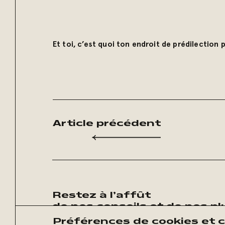
Et toi, c’est quoi ton endroit de prédilection p
Article précédent
Restez à l’affût
de nos conseils et de nos p
publications :
Préférences de cookies et c