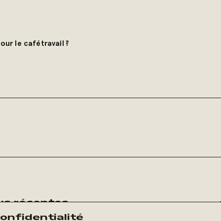
our le cafétravail ?
lus récentes
onfidentialité