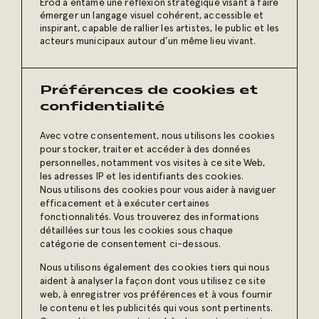
Erod a entamé une réflexion stratégique visant à faire
émerger un langage visuel cohérent, accessible et
inspirant, capable de rallier les artistes, le public et les
acteurs municipaux autour d’un même lieu vivant.
Préférences de cookies et
confidentialité
Avec votre consentement, nous utilisons les cookies
Créer
pour stocker, traiter et accéder à des données
personnelles, notamment vos visites à ce site Web,
Avec une liberté créative totale, Erod a imaginé une
les adresses IP et les identifiants des cookies.
image de marque moderne qui met en valeur l’esprit
Nous utilisons des cookies pour vous aider à naviguer
du lieu. L'identité visuelle évoque à la fois la chaleur
efficacement et à exécuter certaines
du patrimoine et la vitalité de la programmation.
fonctionnalités. Vous trouverez des informations
L’environnement graphique a été pensé pour vivre sur
détaillées sur tous les cookies sous chaque
tous les supports, tout en conservant une cohérence
catégorie de consentement ci-dessous.
forte. Le tout donne à l’Espace culturel Lakefield une
personnalité unique, à la fois ancrée et ouverte,
Nous utilisons également des cookies tiers qui nous
capable de séduire un large public culturel.
aident à analyser la façon dont vous utilisez ce site
web, à enregistrer vos préférences et à vous fournir
le contenu et les publicités qui vous sont pertinents.