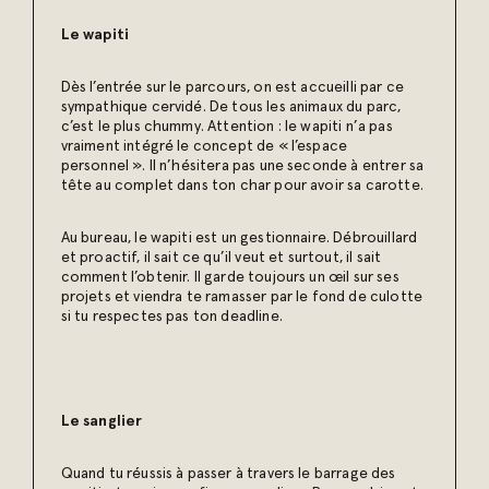
Le wapiti
Dès l’entrée sur le parcours, on est accueilli par ce
sympathique cervidé. De tous les animaux du parc,
c’est le plus chummy. Attention : le wapiti n’a pas
vraiment intégré le concept de « l’espace
personnel ». Il n’hésitera pas une seconde à entrer sa
tête au complet dans ton char pour avoir sa carotte.
Au bureau, le wapiti est un gestionnaire. Débrouillard
et proactif, il sait ce qu’il veut et surtout, il sait
comment l’obtenir. Il garde toujours un œil sur ses
projets et viendra te ramasser par le fond de culotte
si tu respectes pas ton deadline.
Le sanglier
Quand tu réussis à passer à travers le barrage des