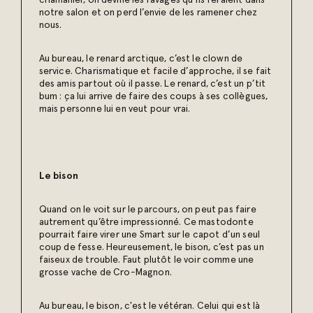
chamailler, on devine les ravages qu’ils feraient dans
notre salon et on perd l’envie de les ramener chez
nous.
Au bureau, le renard arctique, c’est le clown de
service. Charismatique et facile d’approche, il se fait
des amis partout où il passe. Le renard, c’est un p’tit
bum : ça lui arrive de faire des coups à ses collègues,
mais personne lui en veut pour vrai.
Le bison
Quand on le voit sur le parcours, on peut pas faire
autrement qu’être impressionné. Ce mastodonte
pourrait faire virer une Smart sur le capot d’un seul
coup de fesse. Heureusement, le bison, c’est pas un
faiseux de trouble. Faut plutôt le voir comme une
grosse vache de Cro-Magnon.
Au bureau, le bison, c'est le vétéran. Celui qui est là