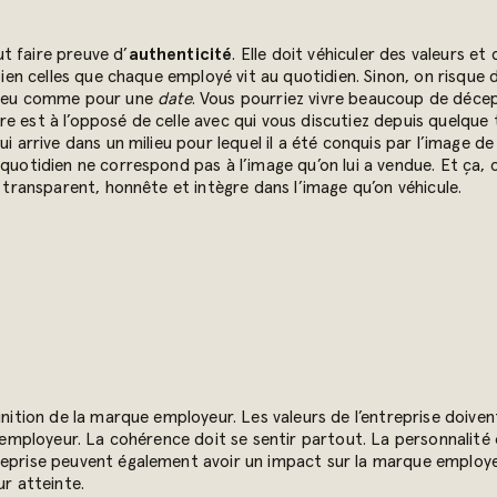
t faire preuve d’
authenticité
. Elle doit véhiculer des valeurs e
s bien celles que chaque employé vit au quotidien. Sinon, on risqu
n peu comme pour une
date
. Vous pourriez vivre beaucoup de décept
e est à l’opposé de celle avec qui vous discutiez depuis quelque 
ui arrive dans un milieu pour lequel il a été conquis par l’image 
quotidien ne correspond pas à l’image qu’on lui a vendue. Et ça, 
e transparent, honnête et intègre dans l’image qu’on véhicule.
nition de la marque employeur. Les valeurs de l’entreprise doivent 
 d’employeur. La cohérence doit se sentir partout. La personnalit
reprise peuvent également avoir un impact sur la marque employe
ur atteinte.