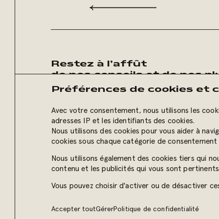
Restez à l’affût
de nos conseils et de nos p
publications :
Préférences de cookies et c
Inscrivez-vous
à notre infol
Avec votre consentement, nous utilisons les cooki
adresses IP et les identifiants des cookies.
Nous utilisons des cookies pour vous aider à navi
cookies sous chaque catégorie de consentement 
Nous utilisons également des cookies tiers qui nou
© 2026 Erod agence créative – Tous droits réser
contenu et les publicités qui vous sont pertinen
Vous pouvez choisir d'activer ou de désactiver ce
Accepter tout
Gérer
Politique de confidentialité