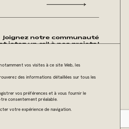
Joignez notre communauté
et jetez un œil à nos projets !
notamment vos visites à ce site Web, les
rouverez des informations détaillées sur tous les
Propulsé par
egistrer vos préférences et à vous fournir le
votre consentement préalable.
ecter votre expérience de navigation.