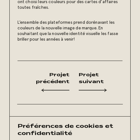
ont choisi leurs couleurs pour des cartes d’affaires
toutes fraîches.
L’ensemble des plateformes prend dorénavant les
couleurs de la nouvelle image de marque. En
souhaitant que la nouvelle identité visuelle les fasse
briller pour les années à venir!
Projet
Projet
précédent
suivant
Préférences de cookies et
Restez à l’affût
de nos conseils et de nos
confidentialité
plus récentes publications :