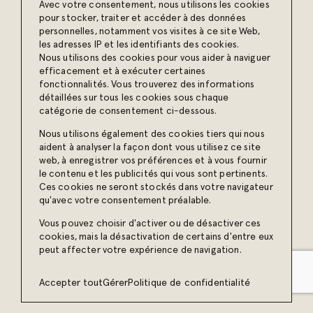
Avec votre consentement, nous utilisons les cookies
pour stocker, traiter et accéder à des données
Compte tenu de la nature de l’industrie, la simplicité
est à l’épicentre de la réflexion stratégique. Le public
personnelles, notamment vos visites à ce site Web,
cible cherche une solution commode et abordable,
les adresses IP et les identifiants des cookies.
sans avoir à passer par les longs processus habituels
Nous utilisons des cookies pour vous aider à naviguer
de l’incinération. On peut ainsi prendre une décision
efficacement et à exécuter certaines
éclairée dans le calme et le confort de sa demeure.
fonctionnalités. Vous trouverez des informations
De ce fait, il allait de soi qu’on opterait pour une
détaillées sur tous les cookies sous chaque
navigation intuitive, un ton humain et une imagerie
catégorie de consentement ci-dessous.
sobre pour habiller le site Web.
Nous utilisons également des cookies tiers qui nous
aident à analyser la façon dont vous utilisez ce site
web, à enregistrer vos préférences et à vous fournir
le contenu et les publicités qui vous sont pertinents.
Ces cookies ne seront stockés dans votre navigateur
qu'avec votre consentement préalable.
Créer
Vous pouvez choisir d'activer ou de désactiver ces
cookies, mais la désactivation de certains d'entre eux
Le nom Épilogue s’est imposé pour définir ce nouveau
peut affecter votre expérience de navigation.
service de crémation en ligne. Un nom poétique et
plein de sens, qui symbolise un moment de plénitude
permettant de sceller l’histoire du défunt, tout en
Accepter tout
Gérer
Politique de confidentialité
honorant la mémoire et la vie de ce dernier. Le logo
est simple et épuré, on y incorpore l’urne dans le «