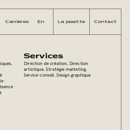
Carrières
En
La jasette
Contact
Services
iques,
Direction de création
,
Direction
artistique
,
Stratégie marketing
,
té
Service-conseil
,
Design graphique
te
résence
à