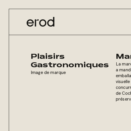
Plaisirs
Ma
La marq
Gastronomiques
a manda
Image de marque
emballa
visuell
concurr
de Coch
préserv