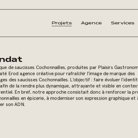
Projets
Agence
Services
ndat
ue de saucisses Cochonnailles, produites par Plaisirs Gastronom
té Erod agence créative pour rafraîchir l’image de marque des
ges des saucisses Cochonnailles.
L’objectif : faire évoluer l’identi
e afin de la rendre plus dynamique, attrayante et visible en contex
entiel. En bref, notre approche consistait donc à renforcer la p
onnailles en épicerie, à moderniser son expression graphique et 
er son ADN.